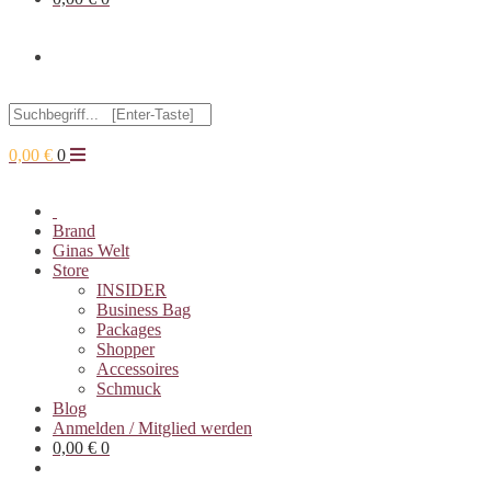
Toggle
Search
website
this
website
0,00
€
0
search
Brand
Ginas Welt
Store
INSIDER
Business Bag
Packages
Shopper
Accessoires
Schmuck
Blog
Anmelden / Mitglied werden
0,00
€
0
Toggle
website