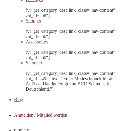
[vr_get_category_desc link_class=”nav-content”
cat_id=”58″]
Shopper
[vr_get_category_desc link_class=”nav-content”
cat_id=”56″]
Accessoires
[vr_get_category_desc link_class=”nav-content”
cat_id=”60″]
Schmuck
[vr_get_category_desc link_class=”nav-content”
cat_id=”492″ text=”Edler Modeschmuck für alle
Anlässe. Handgefertigt von BCD Schmuck in
Deutschland.”]
Blog
Anmelden / Mitglied werden
0,00
€
0