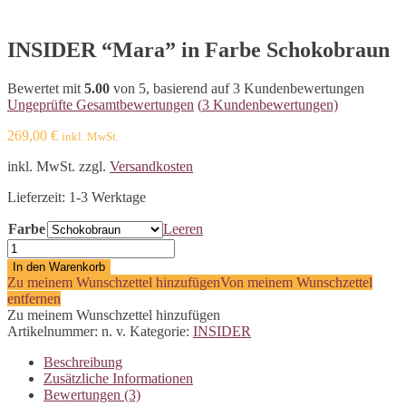
INSIDER “Mara” in Farbe Schokobraun
Bewertet mit
5.00
von 5, basierend auf
3
Kundenbewertungen
Ungeprüfte Gesamtbewertungen
(
3
Kundenbewertungen)
269,00
€
inkl. MwSt.
inkl. MwSt.
zzgl.
Versandkosten
Lieferzeit: 1-3 Werktage
Farbe
Leeren
INSIDER
"Mara"
In den Warenkorb
Menge
Zu meinem Wunschzettel hinzufügen
Von meinem Wunschzettel
entfernen
Zu meinem Wunschzettel hinzufügen
Artikelnummer:
n. v.
Kategorie:
INSIDER
Beschreibung
Zusätzliche Informationen
Bewertungen (3)