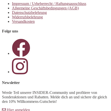
Impressum / Urheberrecht / Haftungsausschluss
Allgemeine Geschäftsbedingungen (AGB)
Datenschutzbelehrung
Widerrufsbelehrung
Versandkosten
Folge uns
Opens
in
a
new
tab
Opens
in
a
new
tab
Newsletter
Werde Teil unserer INSIDER-Community und profitiere von
Sonderaktionen und Rabatten. Melde dich an und sichere dir gleich
den 10% Willkommens-Gutschein!
Hier anmelden