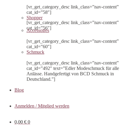
[vr_get_category_desc link_class=”nav-content”
cat_id=”58″]
Shopper
[vr_get_category_desc link_class=”nav-content”
cat_id=”56″]
Accessoires
[vr_get_category_desc link_class=”nav-content”
cat_id=”60″]
Schmuck
[vr_get_category_desc link_class=”nav-content”
cat_id=”492″ text=”Edler Modeschmuck für alle
Anlässe. Handgefertigt von BCD Schmuck in
Deutschland.”]
Blog
Anmelden / Mitglied werden
0,00
€
0